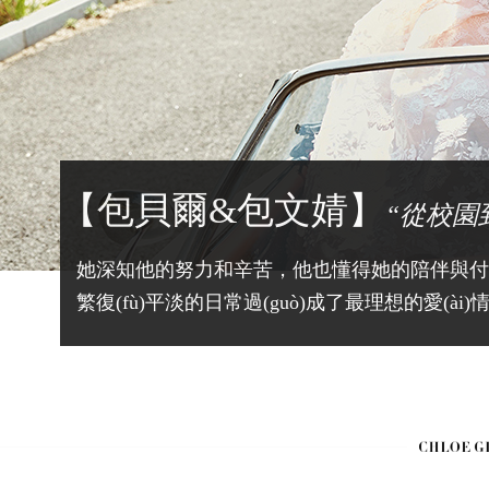
【包貝爾&包文婧】
“從校園
她深知他的努力和辛苦，他也懂得她的陪伴與付出
繁復(fù)平淡的日常過(guò)成了最理想的愛(ài)情