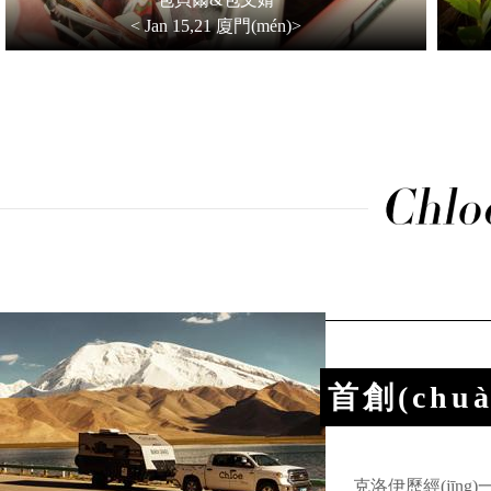
< Jan 15,21 廈門(mén)>
首創(chu
(chē
克洛伊歷經(jīn