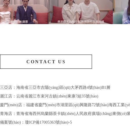
CONTACT US
三亞店：海南省三亞市吉陽(yáng)區(qū)大茅西路4號(hào)B1層
麗江店：云南省麗江市束河古鎮(zhèn)東康7組35號(hào)
廈門(mén)店：福建省廈門(mén)市湖里區(qū)興隆路72號(hào)海西工業(yè)設(s
青海店：青海省海西州烏蘭縣茶卡鎮(zhèn)人民政府廣場(chǎng)東側(cè)紫
備案號(hào)：
瓊ICP備17005363號(hào)-5