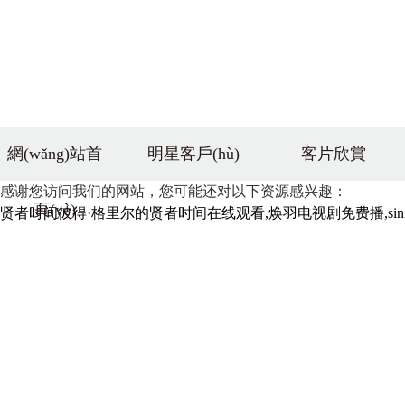
網(wǎng)站首
明星客戶(hù)
客片欣賞
感谢您访问我们的网站，您可能还对以下资源感兴趣：
頁(yè)
贤者时间彼得·格里尔的贤者时间在线观看,焕羽电视剧免费播,sinis