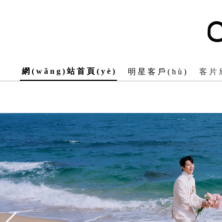
贤者时间彼得·格里尔的贤者时间在线观看,焕羽电视剧免费播,sini
短剧全集免费完整版,桃乃木在线
網(wǎng)站首頁(yè)
明星客戶(hù)
客片