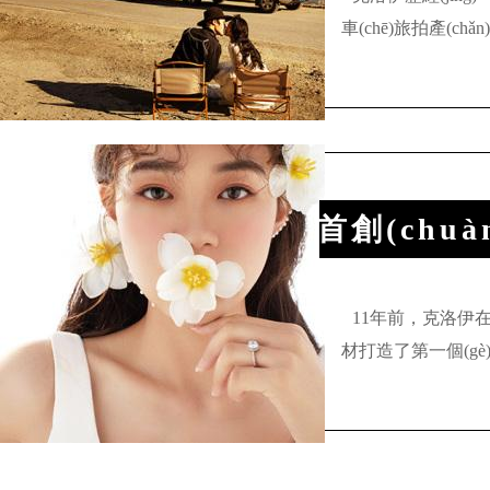
車(chē)旅拍產(chǎn)
房...[更多]
首創(chuà
妝"
11年前，克
材打造了第一個(gè)“