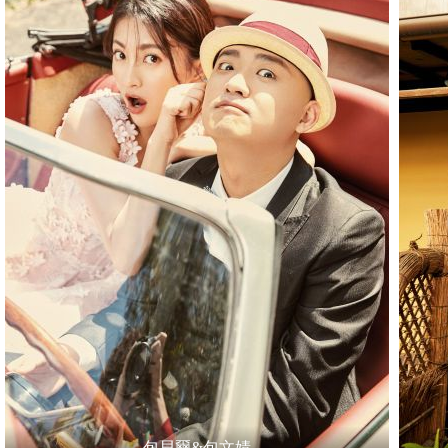
包貝爾&包文婧